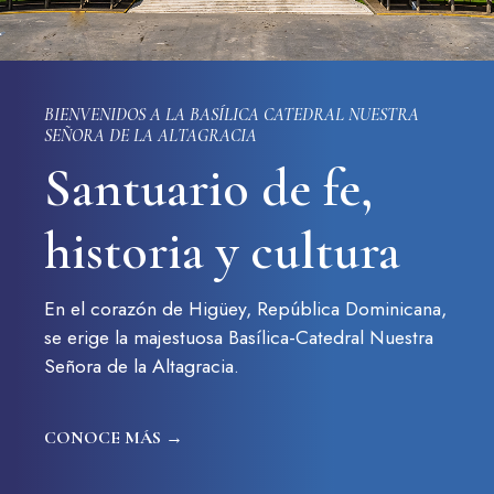
SOBRE LA FUNDACIÓN
CONTACTO
PREGUNTAS FRECUENTES
BIENVENIDOS A LA BASÍLICA CATEDRAL NUESTRA
SEÑORA DE LA ALTAGRACIA
Santuario de fe,
Haz un donativo
historia y cultura
En el corazón de Higüey, República Dominicana,
se erige la majestuosa Basílica-Catedral Nuestra
Señora de la Altagracia.
CONOCE MÁS →