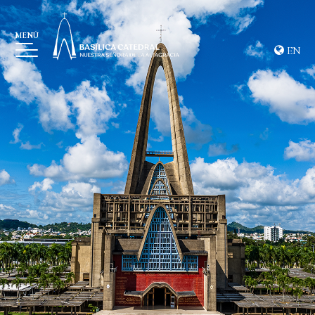
MENÚ
EN
BASÍLICA
MUSEO
LA ALTAGRACIA
GALERÍA DE IMÁGENES
EVENTOS