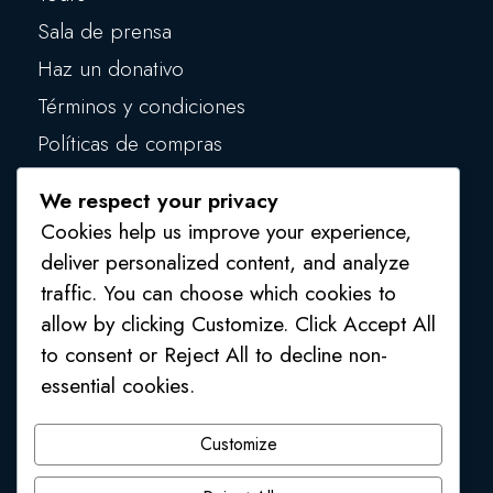
Sala de prensa
Haz un donativo
Términos y condiciones
Políticas de compras
Políticas de privacidad
We respect your privacy
Políticas de seguridad
Cookies help us improve your experience,
deliver personalized content, and analyze
traffic. You can choose which cookies to
allow by clicking Customize. Click Accept All
to consent or Reject All to decline non-
essential cookies.
1 (809) 554 4541
/
1 (809) 554 2748
Customize
Av. Mons. Juan Félix Pepén, Higüey, La Altagracia,