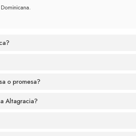
a Dominicana.
ica?
isa o promesa?
la Altagracia?