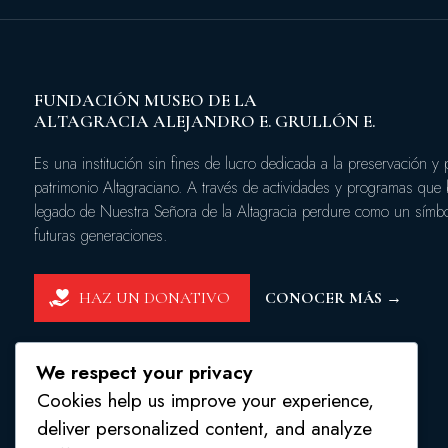
FUNDACIÓN MUSEO DE LA
ALTAGRACIA ALEJANDRO E. GRULLÓN E.
Es una institución sin fines de lucro dedicada a la preservación y
patrimonio Altagraciano. A través de actividades y programas que
legado de Nuestra Señora de la Altagracia perdure como un símbol
futuras generaciones.
HAZ UN DONATIVO
CONOCER MÁS →
We respect your privacy
Cookies help us improve your experience,
deliver personalized content, and analyze