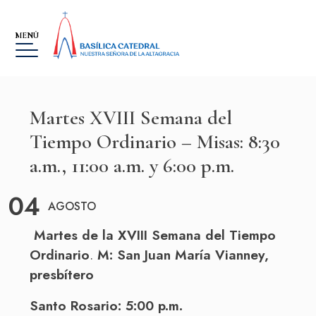
MENÚ
Martes XVIII Semana del
Tiempo Ordinario – Misas: 8:30
a.m., 11:00 a.m. y 6:00 p.m.
BASÍLICA
04
MUSEO
AGOSTO
LA ALTAGRACIA
Martes de la XVIII Semana del Tiempo
Ordinario
.
M: San Juan María Vianney,
GALERÍA DE IMÁGENES
presbítero
EVENTOS
Santo Rosario: 5:00 p.m.