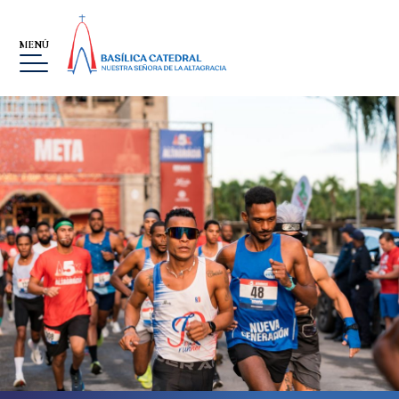
MENÚ
BASÍLICA
MUSEO
LA ALTAGRACIA
GALERÍA DE IMÁGENES
EVENTOS