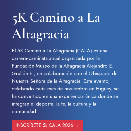
SOBRE LA FUNDACIÓN
5K Camino a La
CONTACTO
PREGUNTAS FRECUENTES
Altagracia
Haz un donativo
El 5K Camino a La Altagracia (CALA) es una
carrera-caminata anual organizada por la
Fundación Museo de la Altagracia Alejandro E.
Grullón E., en colaboración con el Obispado de
Nuestra Señora de la Altagracia. Este evento,
celebrado cada mes de noviembre en Higüey, se
ha convertido en una experiencia única donde se
integran el deporte, la fe, la cultura y la
comunidad.
INSCRÍBETE 5k CALA 2026 →