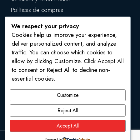
Políticas de compras
Políticas de privacidad
We respect your privacy
Políticas de seguridad
Cookies help us improve your experience,
deliver personalized content, and analyze
traffic. You can choose which cookies to
allow by clicking Customize. Click Accept All
to consent or Reject All to decline non-
essential cookies.
1 (809) 554 4541
/
1 (809) 554 2748
Customize
Av. Mons. Juan Félix Pepén, Higüey, La Altagracia,
Reject All
República Dominicana, 23000
Accept All
Powered by