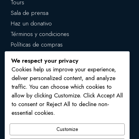
Tours
Sala de prensa
Haz un donativo
Términos y condiciones
Políticas de compras
Políticas de privacidad
We respect your privacy
Políticas de seguridad
Cookies help us improve your experience,
deliver personalized content, and analyze
traffic. You can choose which cookies to
allow by clicking Customize. Click Accept All
to consent or Reject All to decline non-
essential cookies.
1 (809) 554 4541
/
1 (809) 554 2748
Customize
Av. Mons. Juan Félix Pepén, Higüey, La Altagracia,