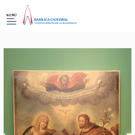
MENÚ
BASÍLICA
MUSEO
LA ALTAGRACIA
GALERÍA DE IMÁGENES
EVENTOS