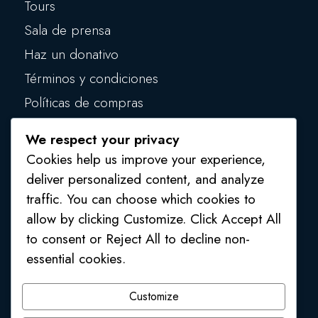
Tours
Sala de prensa
Haz un donativo
Términos y condiciones
Políticas de compras
Políticas de privacidad
We respect your privacy
Políticas de seguridad
Cookies help us improve your experience,
deliver personalized content, and analyze
traffic. You can choose which cookies to
allow by clicking Customize. Click Accept All
to consent or Reject All to decline non-
essential cookies.
1 (809) 554 4541
/
1 (809) 554 2748
Customize
Av. Mons. Juan Félix Pepén, Higüey, La Altagracia,