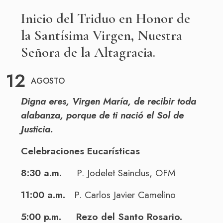
SOBRE LA FUNDACIÓN
Inicio del Triduo en Honor de
CONTACTO
la Santísima Virgen, Nuestra
PREGUNTAS FRECUENTES
Señora de la Altagracia.
12
AGOSTO
Haz un donativo
Digna eres, Virgen María, de recibir toda
alabanza, porque de ti nació el Sol de
Justicia.
Celebraciones Eucarísticas
8:30 a.m.
P. Jodelet Sainclus, OFM
11:00 a.m.
P. Carlos Javier Camelino
5:00 p.m.
Rezo del Santo Rosario.