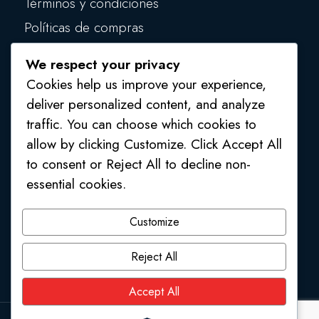
Términos y condiciones
Políticas de compras
Políticas de privacidad
We respect your privacy
Políticas de seguridad
Cookies help us improve your experience,
deliver personalized content, and analyze
traffic. You can choose which cookies to
allow by clicking Customize. Click Accept All
to consent or Reject All to decline non-
essential cookies.
1 (809) 554 4541
/
1 (809) 554 2748
Customize
Av. Mons. Juan Félix Pepén, Higüey, La Altagracia,
Reject All
República Dominicana, 23000
Accept All