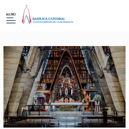
MENÚ
BASÍLICA
MUSEO
LA ALTAGRACIA
GALERÍA DE IMÁGENES
EVENTOS